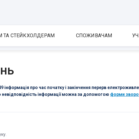
М ТА СТЕЙКХОЛДЕРАМ
СПОЖИВАЧАМ
УЧ
ень
9 інформація про час початку і закінчення перерв електроживл
ро невідповідність інформації можна за допомогою
форми зворо
уку.